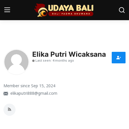
Home
Pura
Elika Putri Wicaksana
Last seen: 4 months ago
Desa Adat
Tradisi
Member since Sep 15, 2024
Kearifan lokal
elikaputri888@gmail.com
Alam Bali
Seni
Kisah