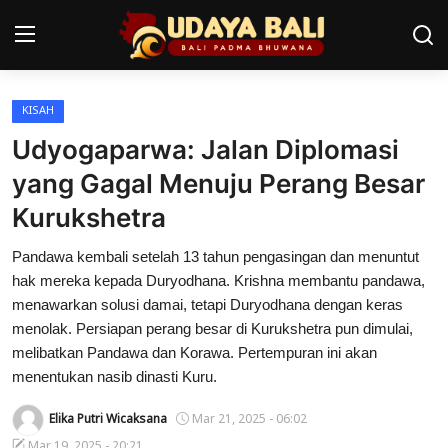
KISAH
Home
Udyogaparwa: Jalan Diplomasi
Pura
yang Gagal Menuju Perang Besar
Kurukshetra
Desa Adat
Pandawa kembali setelah 13 tahun pengasingan dan menuntut
Tradisi
hak mereka kepada Duryodhana. Krishna membantu pandawa,
Kearifan lokal
menawarkan solusi damai, tetapi Duryodhana dengan keras
menolak. Persiapan perang besar di Kurukshetra pun dimulai,
Alam Bali
melibatkan Pandawa dan Korawa. Pertempuran ini akan
menentukan nasib dinasti Kuru.
Seni
Elika Putri Wicaksana
Mar 21, 2025 - 06:02
Kisah
Mar 19, 2025 - 20:21