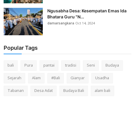
Ngusabha Desa: Kesempatan Emas Ida
Bhatara Guru "N...
damarsangkara
Oct 14, 2024
Popular Tags
bali
Pura
pantai
tradisi
Seni
Budaya
Sejarah
Alam
#Bali
Gianyar
Usadha
Tabanan
Desa Adat
Budaya Bali
alam bali