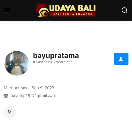
Home
Pura
bayupratama
Last seen: 2 years ago
Desa Adat
Tradisi
Member since Sep 9, 2023
Kearifan lokal
bayurkp194@gmail.com
Alam Bali
Seni
Kisah