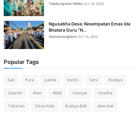
Tabita Ayutari Wata
Oct 18, 2024
Ngusabha Desa: Kesempatan Emas Ida
Bhatara Guru "N...
damarsangkara
Oct 14, 2024
Popular Tags
bali
Pura
pantai
tradisi
Seni
Budaya
Sejarah
Alam
#Bali
Gianyar
Usadha
Tabanan
Desa Adat
Budaya Bali
alam bali