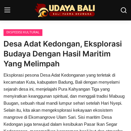
EKSPEDISI KULTURAL
Home
Desa Adat Kedongan, Eksplorasi
Pura
Budaya Dengan Hasil Maritim
Yang Melimpah
Desa Adat
Eksplorasi pesona Desa Adat Kedonganan yang terletak di
Tradisi
kecamatan Kuta, kabupaten Badung, Bali dengan menyelami
Kearifan lokal
sejarah desa ini, menjelajahi Pura Kahyangan Tiga yang
menyiratkan keanggunan spiritual, dan menggali tradisi Mabuug
Alam Bali
Buugan, sebuah ritual mandi lumpur sehari setelah Hari Nyepi.
Selain itu, kita akan mengeksplorasi kekayaan ekosistem
Seni
mangrove di Ekomangrove Ulam Sari. Sisi maritim Desa
Kedongan juga terwujud dalam kesibukan Pasar Ikan Segar
Kisah