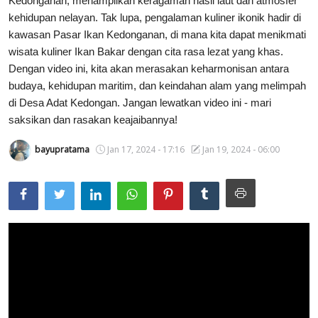
Kedonganan, menampilkan keragaman hasil laut dan atmosfer
kehidupan nelayan. Tak lupa, pengalaman kuliner ikonik hadir di
Usadha
kawasan Pasar Ikan Kedonganan, di mana kita dapat menikmati
wisata kuliner Ikan Bakar dengan cita rasa lezat yang khas.
Indonesia
Dengan video ini, kita akan merasakan keharmonisan antara
budaya, kehidupan maritim, dan keindahan alam yang melimpah
di Desa Adat Kedongan. Jangan lewatkan video ini - mari
saksikan dan rasakan keajaibannya!
bayupratama
Jan 17, 2024 - 17:16
Jan 19, 2024 - 06:00