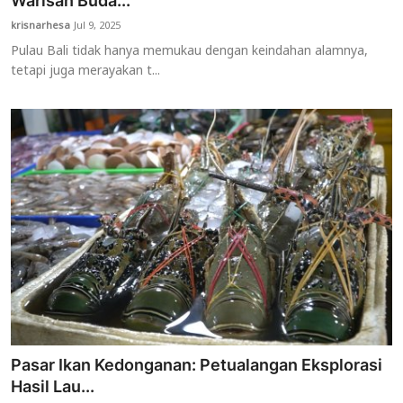
Warisan Buda...
krisnarhesa
Jul 9, 2025
Usadha
Pulau Bali tidak hanya memukau dengan keindahan alamnya,
tetapi juga merayakan t...
Indonesia
Pasar Ikan Kedonganan: Petualangan Eksplorasi
Hasil Lau...