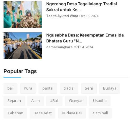
Ngerebeg Desa Tegallalang: Tradisi
Sakral untuk Ke...
Tabita Ayutari Wata
Oct 18, 2024
Ngusabha Desa: Kesempatan Emas Ida
Bhatara Guru "N...
damarsangkara
Oct 14, 2024
Popular Tags
bali
Pura
pantai
tradisi
Seni
Budaya
Sejarah
Alam
#Bali
Gianyar
Usadha
Tabanan
Desa Adat
Budaya Bali
alam bali