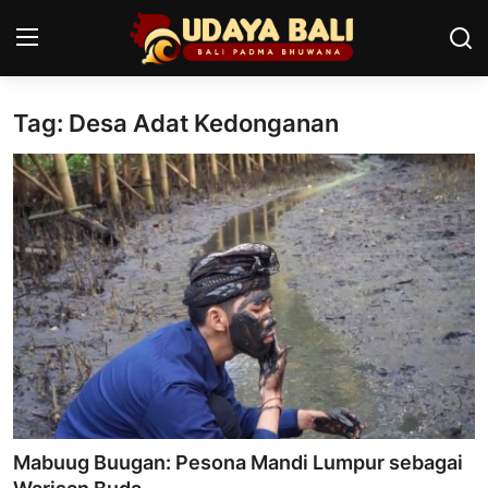
Tag: Desa Adat Kedonganan
Home
Pura
Desa Adat
Tradisi
Kearifan lokal
Alam Bali
Seni
Mabuug Buugan: Pesona Mandi Lumpur sebagai
Kisah