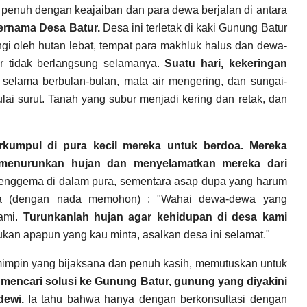
 penuh dengan keajaiban dan para dewa berjalan di antara
bernama Desa Batur.
Desa ini terletak di kaki Gunung Batur
ngi oleh hutan lebat, tempat para makhluk halus dan dewa-
 tidak berlangsung selamanya.
Suatu hari, kekeringan
n selama berbulan-bulan, mata air mengering, dan sungai-
ai surut. Tanah yang subur menjadi kering dan retak, dan
kumpul di pura kecil mereka untuk berdoa.
Mereka
enurunkan hujan dan menyelamatkan mereka dari
enggema di dalam pura, sementara asap dupa yang harum
Desa (dengan nada memohon) : "Wahai dewa-dewa yang
kami.
Turunkanlah hujan agar kehidupan di desa kami
kan apapun yang kau minta, asalkan desa ini selamat."
emimpin yang bijaksana dan penuh kasih, memutuskan untuk
 mencari solusi ke Gunung Batur, gunung yang diyakini
dewi.
Ia tahu bahwa hanya dengan berkonsultasi dengan