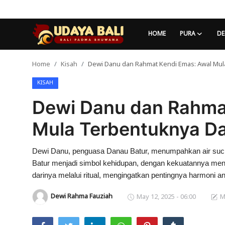
HOME
PURA
DE
Home
Kisah
Dewi Danu dan Rahmat Kendi Emas: Awal Mul
Home
KISAH
Pura
Dewi Danu dan Rahma
Desa Adat
Mula Terbentuknya D
Tradisi
Dewi Danu, penguasa Danau Batur, menumpahkan air suci
Kearifan lokal
Batur menjadi simbol kehidupan, dengan kekuatannya me
Alam Bali
darinya melalui ritual, mengingatkan pentingnya harmoni a
Dewi Rahma Fauziah
May 12, 2025 - 06:00
M
Seni
Kisah