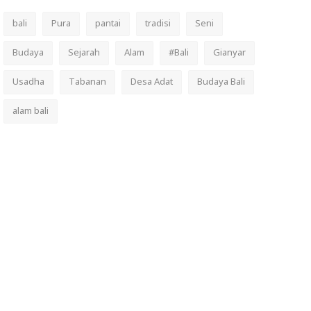
bali
Pura
pantai
tradisi
Seni
Budaya
Sejarah
Alam
#Bali
Gianyar
Usadha
Tabanan
Desa Adat
Budaya Bali
alam bali