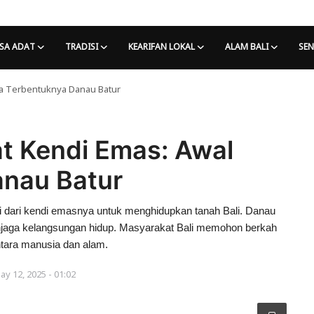
SA ADAT
TRADISI
KEARIFAN LOKAL
ALAM BALI
SEN
a Terbentuknya Danau Batur
t Kendi Emas: Awal
anau Batur
 dari kendi emasnya untuk menghidupkan tanah Bali. Danau
njaga kelangsungan hidup. Masyarakat Bali memohon berkah
ntara manusia dan alam.
ay 12, 2025 - 01:02