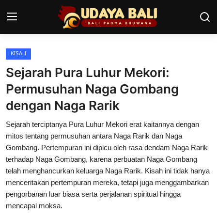
KISAH
Home
Sejarah Pura Luhur Mekori:
Pura
Permusuhan Naga Gombang
dengan Naga Rarik
Desa Adat
Sejarah terciptanya Pura Luhur Mekori erat kaitannya dengan
Tradisi
mitos tentang permusuhan antara Naga Rarik dan Naga
Kearifan lokal
Gombang. Pertempuran ini dipicu oleh rasa dendam Naga Rarik
terhadap Naga Gombang, karena perbuatan Naga Gombang
Alam Bali
telah menghancurkan keluarga Naga Rarik. Kisah ini tidak hanya
menceritakan pertempuran mereka, tetapi juga menggambarkan
Seni
pengorbanan luar biasa serta perjalanan spiritual hingga
mencapai moksa.
Kisah