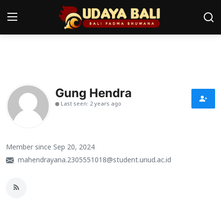
Home
Pura
Gung Hendra
Last seen: 2 years ago
Desa Adat
Tradisi
Member since Sep 20, 2024
Kearifan lokal
mahendrayana.2305551018@student.unud.ac.id
Alam Bali
Seni
Kisah