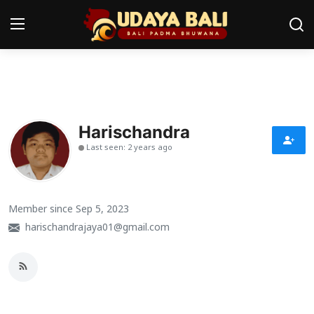
Home
Pura
Harischandra
Last seen: 2 years ago
Desa Adat
Tradisi
Member since Sep 5, 2023
Kearifan lokal
harischandrajaya01@gmail.com
Alam Bali
Seni
Kisah