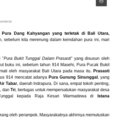
santara)
 Pura Dang Kahyangan yang terletak di Bali Utara,
, sebelum kita merenung dalam keindahan pura ini, mari
 "
Pura Bukit Tunggal Dalam Prasasti
" yang disusun oleh
ut buku ini, sebelum tahun 914 Masehi, Pura Pucak Bukit
mati oleh masyarakat Bali Utara pada masa itu.
Prasasti
tus 914 mencatat adanya
Pura Gunung Sinunggal
, yang
Air Tabar
, daerah Indrapura. Di sana, empat tokoh penting,
a
, dan
Tri
, bertugas untuk mempersatukan masyarakat desa
 Tunggal kepada Raja Kesari Warmadewa di
Istana
iserang oleh perampok. Masyarakatnya akhirnya memutuskan