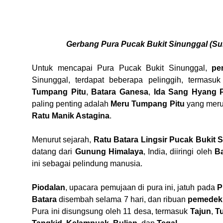
Gerbang Pura Pucak Bukit Sinunggal (Su
Untuk mencapai Pura Pucak Bukit Sinunggal,
pe
Sinunggal, terdapat beberapa pelinggih, termasu
Tumpang Pitu
,
Batara Ganesa
,
Ida Sang Hyang P
paling penting adalah
Meru Tumpang Pitu
yang meru
Ratu Manik Astagina
.
Menurut sejarah,
Ratu Batara Lingsir Pucak Bukit 
datang dari
Gunung Himalaya
, India, diiringi oleh
B
ini sebagai pelindung manusia.
Piodalan
, upacara pemujaan di pura ini, jatuh pada
P
Batara
disembah selama 7 hari, dan ribuan
pemedek
Pura ini disungsung oleh 11 desa, termasuk
Tajun
,
T