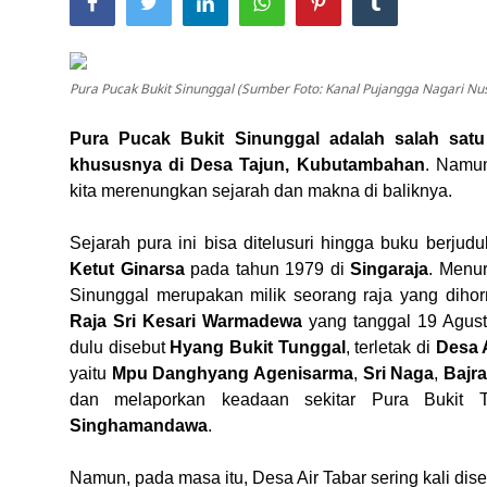
Usadha
Pura Pucak Bukit Sinunggal (Sumber Foto: Kanal Pujangga Nagari Nu
Indonesia
Pura Pucak Bukit Sinunggal adalah salah satu
khususnya di Desa Tajun, Kubutambahan
. Namun
kita merenungkan sejarah dan makna di baliknya.
Sejarah pura ini bisa ditelusuri hingga buku berjudul
Ketut Ginarsa
pada tahun 1979 di
Singaraja
. Menur
Sinunggal merupakan milik seorang raja yang dihor
Raja Sri Kesari Warmadewa
yang tanggal 19 Agus
dulu disebut
Hyang Bukit Tunggal
, terletak di
Desa 
yaitu
Mpu Danghyang Agenisarma
,
Sri Naga
,
Bajr
dan melaporkan keadaan sekitar Pura Bukit
Singhamandawa
.
Namun, pada masa itu, Desa Air Tabar sering kali d