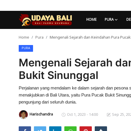
HOME
PURA
DE
Home
Pura
Mengenali Sejarah dan Keindahan Pura Pucak 
Home
PURA
Pura
Mengenali Sejarah da
Desa Adat
Bukit Sinunggal
Tradisi
Perjalanan yang mendalam ke dalam sejarah dan pesona sp
Kearifan lokal
menakjubkan di Bali Utara, yaitu Pura Pucak Bukit Sinungga
Alam Bali
pengunjung dari seluruh dunia.
Harischandra
Oct 1, 2023 - 14:00
Sep 25, 202
Seni
Kisah