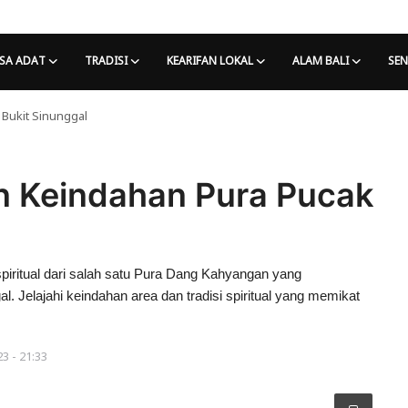
SA ADAT
TRADISI
KEARIFAN LOKAL
ALAM BALI
SEN
Bukit Sinunggal
n Keindahan Pura Pucak
iritual dari salah satu Pura Dang Kahyangan yang
l. Jelajahi keindahan area dan tradisi spiritual yang memikat
3 - 21:33