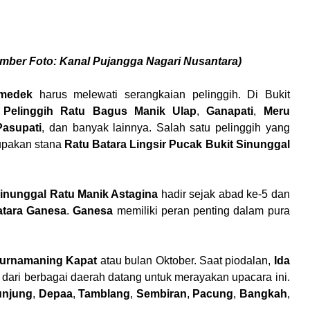
mber Foto: Kanal Pujangga Nagari Nusantara)
medek
harus melewati serangkaian pelinggih. Di Bukit
k
Pelinggih Ratu Bagus Manik Ulap
,
Ganapati
,
Meru
asupati
, dan banyak lainnya. Salah satu pelinggih yang
pakan stana
Ratu Batara Lingsir Pucak Bukit Sinunggal
Sinunggal Ratu Manik Astagina
hadir sejak abad ke-5 dan
atara Ganesa
.
Ganesa
memiliki peran penting dalam pura
urnamaning Kapat
atau bulan Oktober. Saat piodalan,
Ida
dari berbagai daerah datang untuk merayakan upacara ini.
unjung
,
Depaa
,
Tamblang
,
Sembiran
,
Pacung
,
Bangkah
,