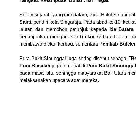
Tangkid
,
Kelampuak
,
Bulian
, dan
Tegal
.
Selain sejarah yang mendalam, Pura Bukit Sinunggal 
Sakti
, pendiri kota Singaraja. Pada abad ke-10, ketik
lautan dan memohon petunjuk kepada
Ida Batara
berjanji akan mengadakan 6 ekor kerbau. Dalam tra
membayar 6 ekor kerbau, sementara
Pemkab Bulele
Pura Bukit Sinunggal juga sering disebut sebagai "
B
Pura Besakih
juga terdapat di
Pura Bukit Sinunggal
pada masa lalu, sehingga masyarakat Bali Utara me
melaksanakan upacara adat mereka.