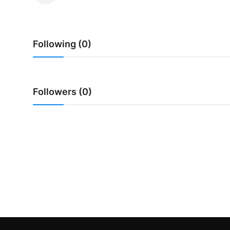
Usadha
Indonesia
Following (0)
Followers (0)