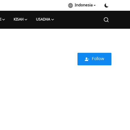
Indonesia
I
KISAH
USADHA
Follow