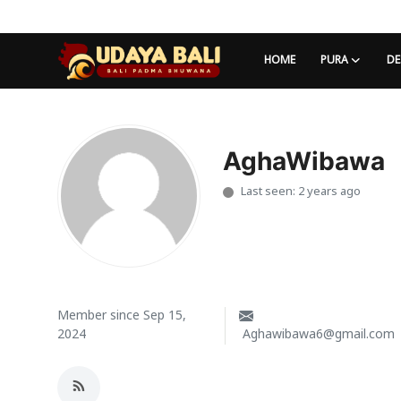
HOME
PURA
DE
Home
Pura
AghaWibawa
Last seen: 2 years ago
Desa Adat
Tradisi
Kearifan lokal
Alam Bali
Member since Sep 15,
2024
Aghawibawa6@gmail.com
Seni
Kisah