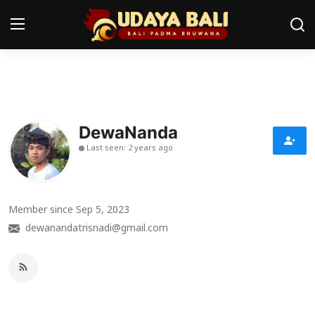
Home
Pura
DewaNanda
Last seen: 2 years ago
Desa Adat
Tradisi
Member since Sep 5, 2023
Kearifan lokal
dewanandatrisnadi@gmail.com
Alam Bali
Seni
Kisah