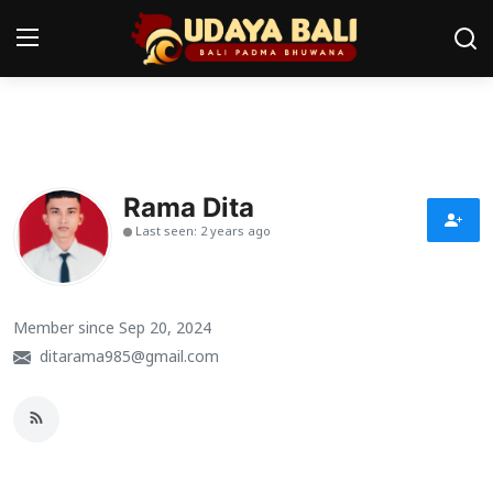
Home
Pura
Rama Dita
Last seen: 2 years ago
Desa Adat
Tradisi
Member since Sep 20, 2024
Kearifan lokal
ditarama985@gmail.com
Alam Bali
Seni
Kisah