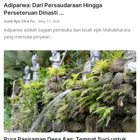
Adiparwa: Dari Persaudaraan Hingga
Perseteruan Dinasti ...
Gusti Ayu Citra Pu...
May 17, 2025
Adiparwa adalah bagian pembuka dari kisah epik Mahabharata
yang memulai perjalan...
Pura Pasiraman Desa Aan: Tempat Suci untuk