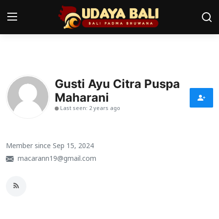
Home
Gusti Ayu Citra Puspa
Pura
Maharani
Desa Adat
Last seen: 2 years ago
Tradisi
Member since Sep 15, 2024
Kearifan lokal
macarann19@gmail.com
Alam Bali
Seni
Kisah