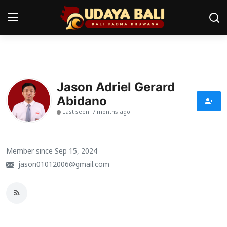
Home
Jason Adriel Gerard
Pura
Abidano
Desa Adat
Last seen: 7 months ago
Tradisi
Member since Sep 15, 2024
Kearifan lokal
jason01012006@gmail.com
Alam Bali
Seni
Kisah