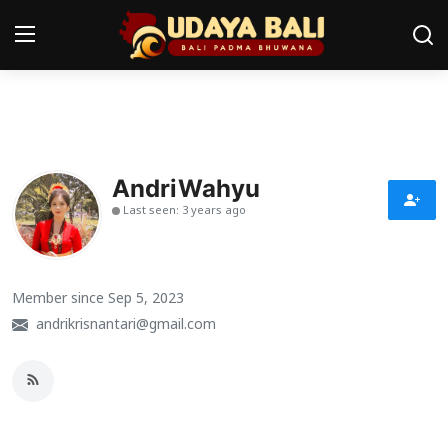
Home
Pura
AndriWahyu
Last seen: 3 years ago
Desa Adat
Tradisi
Member since Sep 5, 2023
Kearifan lokal
andrikrisnantari@gmail.com
Alam Bali
Seni
Kisah