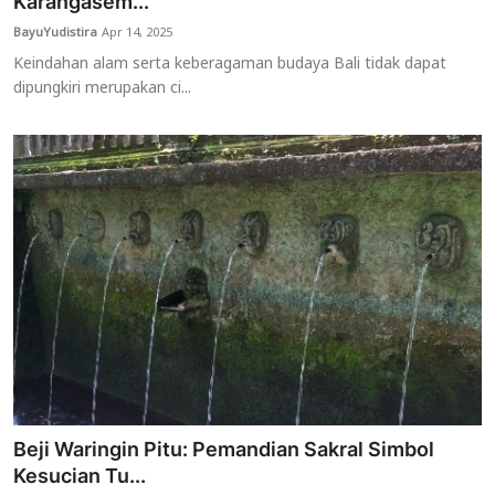
Karangasem...
BayuYudistira
Apr 14, 2025
Keindahan alam serta keberagaman budaya Bali tidak dapat
dipungkiri merupakan ci...
Beji Waringin Pitu: Pemandian Sakral Simbol
Kesucian Tu...