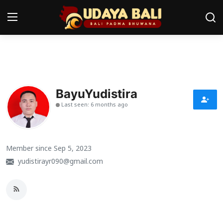
Home
Pura
BayuYudistira
Last seen: 6 months ago
Desa Adat
Tradisi
Member since Sep 5, 2023
Kearifan lokal
yudistirayr090@gmail.com
Alam Bali
Seni
Kisah