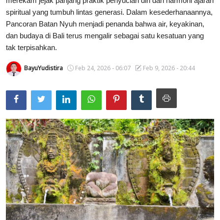
merekam jejak panjang praktik penyucian diri dan harmoni ajaran
spiritual yang tumbuh lintas generasi. Dalam kesederhanaannya,
Usadha
Pancoran Batan Nyuh menjadi penanda bahwa air, keyakinan,
dan budaya di Bali terus mengalir sebagai satu kesatuan yang
Indonesia
tak terpisahkan.
BayuYudistira
Feb 24, 2026 - 06:07
Feb 9, 2026 - 20:44