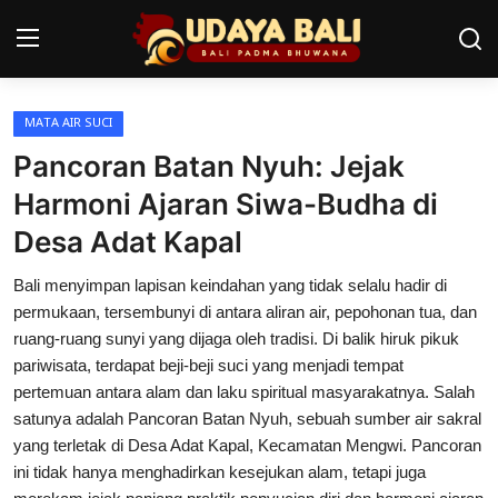
MATA AIR SUCI
Home
Pancoran Batan Nyuh: Jejak
Pura
Harmoni Ajaran Siwa-Budha di
Desa Adat Kapal
Desa Adat
Bali menyimpan lapisan keindahan yang tidak selalu hadir di
Tradisi
permukaan, tersembunyi di antara aliran air, pepohonan tua, dan
Kearifan lokal
ruang-ruang sunyi yang dijaga oleh tradisi. Di balik hiruk pikuk
pariwisata, terdapat beji-beji suci yang menjadi tempat
Alam Bali
pertemuan antara alam dan laku spiritual masyarakatnya. Salah
satunya adalah Pancoran Batan Nyuh, sebuah sumber air sakral
Seni
yang terletak di Desa Adat Kapal, Kecamatan Mengwi. Pancoran
ini tidak hanya menghadirkan kesejukan alam, tetapi juga
Kisah