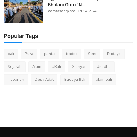
Bhatara Guru "N...
damarsangkara
Oct 14, 2024
Popular Tags
bali
Pura
pantai
tradisi
Seni
Budaya
Sejarah
Alam
#Bali
Gianyar
Usadha
Tabanan
Desa Adat
Budaya Bali
alam bali