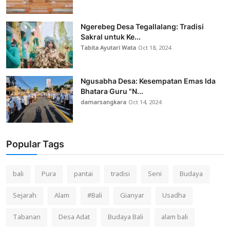
Ngerebeg Desa Tegallalang: Tradisi
Sakral untuk Ke...
Tabita Ayutari Wata
Oct 18, 2024
Ngusabha Desa: Kesempatan Emas Ida
Bhatara Guru "N...
damarsangkara
Oct 14, 2024
Popular Tags
bali
Pura
pantai
tradisi
Seni
Budaya
Sejarah
Alam
#Bali
Gianyar
Usadha
Tabanan
Desa Adat
Budaya Bali
alam bali