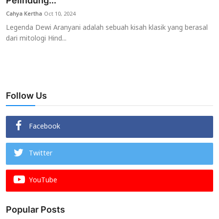
Pelindung...
Cahya Kertha
Oct 10, 2024
Usadha
Legenda Dewi Aranyani adalah sebuah kisah klasik yang berasal
dari mitologi Hind...
Indonesia
Follow Us
Facebook
Twitter
YouTube
Popular Posts