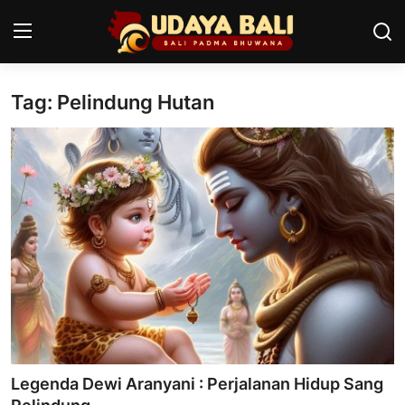
Tag: Pelindung Hutan
Home
Pura
Desa Adat
Tradisi
Kearifan lokal
Alam Bali
Seni
Legenda Dewi Aranyani : Perjalanan Hidup Sang
Kisah