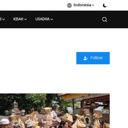
Indonesia
I
KISAH
USADHA
Follow