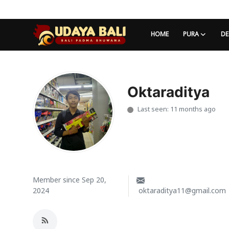
HOME
PURA
DE
Home
Pura
Oktaraditya
Last seen: 11 months ago
Desa Adat
Tradisi
Kearifan lokal
Alam Bali
Member since Sep 20,
2024
oktaraditya11@gmail.com
Seni
Kisah