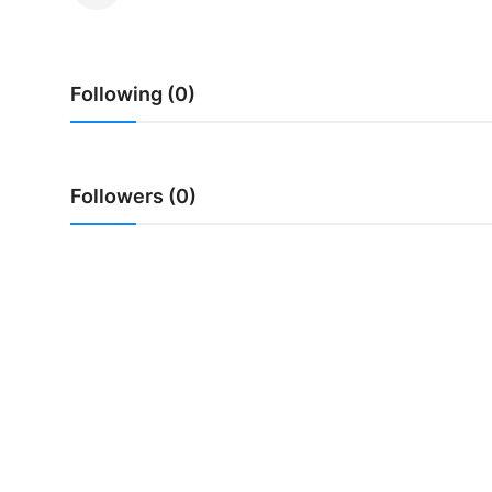
Usadha
Indonesia
Following (0)
Followers (0)