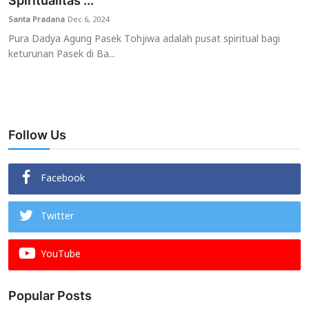
Spiritualitas ...
Santa Pradana
Dec 6, 2024
Usadha
Pura Dadya Agung Pasek Tohjiwa adalah pusat spiritual bagi
keturunan Pasek di Ba...
Indonesia
Follow Us
Facebook
Twitter
YouTube
Popular Posts