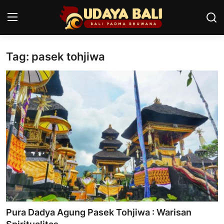
Tag: pasek tohjiwa
Home
Pura
Desa Adat
Tradisi
Kearifan lokal
Alam Bali
Seni
Pura Dadya Agung Pasek Tohjiwa : Warisan
Kisah