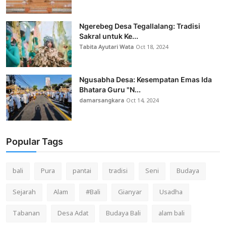
Ngerebeg Desa Tegallalang: Tradisi
Sakral untuk Ke...
Tabita Ayutari Wata
Oct 18, 2024
Ngusabha Desa: Kesempatan Emas Ida
Bhatara Guru "N...
damarsangkara
Oct 14, 2024
Popular Tags
bali
Pura
pantai
tradisi
Seni
Budaya
Sejarah
Alam
#Bali
Gianyar
Usadha
Tabanan
Desa Adat
Budaya Bali
alam bali