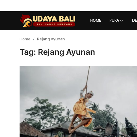
HOME
PURA
DE
Home
Rejang Ayunan
Home
Tag: Rejang Ayunan
Pura
Desa Adat
Tradisi
Kearifan lokal
Alam Bali
Seni
Kisah