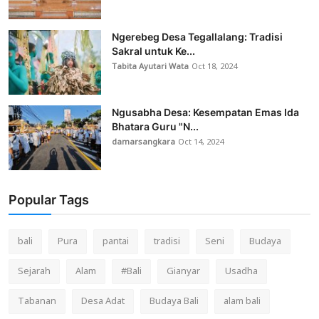
Ngerebeg Desa Tegallalang: Tradisi
Sakral untuk Ke...
Tabita Ayutari Wata
Oct 18, 2024
Ngusabha Desa: Kesempatan Emas Ida
Bhatara Guru "N...
damarsangkara
Oct 14, 2024
Popular Tags
bali
Pura
pantai
tradisi
Seni
Budaya
Sejarah
Alam
#Bali
Gianyar
Usadha
Tabanan
Desa Adat
Budaya Bali
alam bali