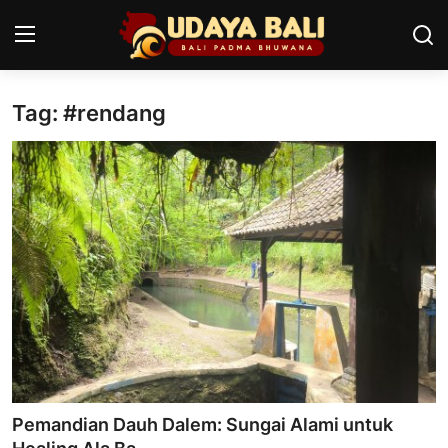
Tag: #rendang
Home
Pura
Desa Adat
Tradisi
Kearifan lokal
Alam Bali
Seni
Pemandian Dauh Dalem: Sungai Alami untuk
Kisah