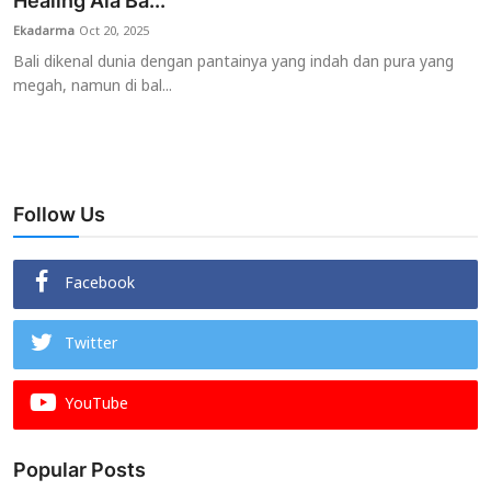
Healing Ala Ba...
Ekadarma
Oct 20, 2025
Usadha
Bali dikenal dunia dengan pantainya yang indah dan pura yang
megah, namun di bal...
Indonesia
Follow Us
Facebook
Twitter
YouTube
Popular Posts