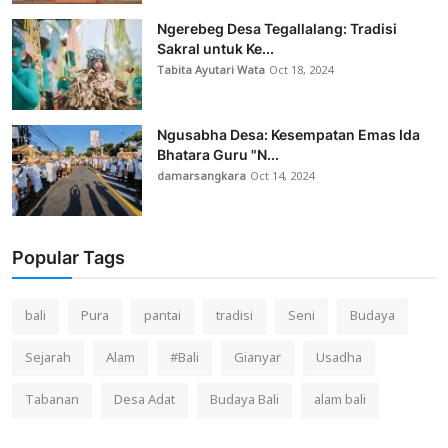
Ngerebeg Desa Tegallalang: Tradisi
Sakral untuk Ke...
Tabita Ayutari Wata
Oct 18, 2024
Ngusabha Desa: Kesempatan Emas Ida
Bhatara Guru "N...
damarsangkara
Oct 14, 2024
Popular Tags
bali
Pura
pantai
tradisi
Seni
Budaya
Sejarah
Alam
#Bali
Gianyar
Usadha
Tabanan
Desa Adat
Budaya Bali
alam bali