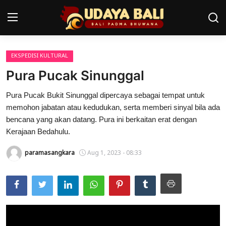
EKSPEDISI KULTURAL
Home
Pura Pucak Sinunggal
Pura
Pura Pucak Bukit Sinunggal dipercaya sebagai tempat untuk
memohon jabatan atau kedudukan, serta memberi sinyal bila ada
Desa Adat
bencana yang akan datang. Pura ini berkaitan erat dengan
Tradisi
Kerajaan Bedahulu.
paramasangkara
Aug 1, 2023 - 08:33
Kearifan lokal
Alam Bali
Seni
Kisah