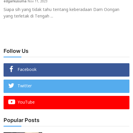
edgarkusuma
Nov 11, 2023
Siapa sih yang tidak tahu tentang keberadaan Dam Oongan
Usadha
yang terletak di Tengah ...
Indonesia
Follow Us
Facebook
Twitter
YouTube
Popular Posts