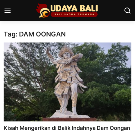
Tag: DAM OONGAN
Home
Pura
Desa Adat
Tradisi
Kearifan lokal
Alam Bali
Seni
Kisah Mengerikan di Balik Indahnya Dam Oongan
Kisah