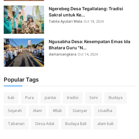
Ngerebeg Desa Tegallalang: Tradisi
Sakral untuk Ke...
Tabita Ayutari Wata
Oct 18, 2024
Ngusabha Desa: Kesempatan Emas Ida
Bhatara Guru "N...
damarsangkara
Oct 14, 2024
Popular Tags
bali
Pura
pantai
tradisi
Seni
Budaya
Sejarah
Alam
#Bali
Gianyar
Usadha
Tabanan
Desa Adat
Budaya Bali
alam bali