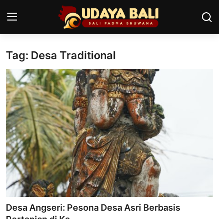
Tag: Desa Traditional
Home
Pura
Desa Adat
Tradisi
Kearifan lokal
Alam Bali
Seni
Desa Angseri: Pesona Desa Asri Berbasis
Kisah