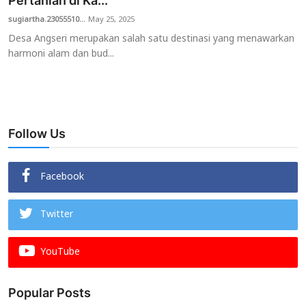
Pertanian di Ka...
sugiartha.23055510...
May 25, 2025
Usadha
Desa Angseri merupakan salah satu destinasi yang menawarkan
harmoni alam dan bud...
Indonesia
Follow Us
Facebook
Twitter
YouTube
Popular Posts