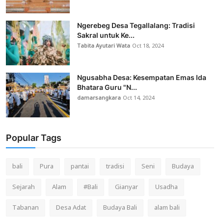
Ngerebeg Desa Tegallalang: Tradisi
Sakral untuk Ke...
Tabita Ayutari Wata
Oct 18, 2024
Ngusabha Desa: Kesempatan Emas Ida
Bhatara Guru "N...
damarsangkara
Oct 14, 2024
Popular Tags
bali
Pura
pantai
tradisi
Seni
Budaya
Sejarah
Alam
#Bali
Gianyar
Usadha
Tabanan
Desa Adat
Budaya Bali
alam bali