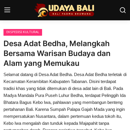
EKSPEDISI KULTURAL
Home
Desa Adat Bedha, Melangkah
Pura
Bersama Warisan Budaya dan
Alam yang Memukau
Desa Adat
Selamat datang di Desa Adat Bedha. Desa Adat Bedha terletak di
Tradisi
Kecamatan Kerambitan Kabupaten Tabanan. Disini terdapat
Kearifan lokal
tradisi khas yang tidak ditemukan di desa adat lain di Bali. Pada
Madya Mandala Pura Puseh Luhur Bedha, terdapat Pelinggih Ida
Alam Bali
Bhatara Bagus Kebo Iwa, pahlawan yang membangun benteng
pertahanan Bali. Karena Sumpah Palapa Gajah Mada yang ingin
Seni
mempersatukan Nusantara, dalam pertemuan kedua tokoh itu,
Kebo Iwa mengalah dan tunduk kepada Majapahit tanpa
Kisah