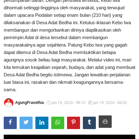
pertumpahan darah. Dengan peristiwa tersebut, Kebo Iwa
dihormati setinggi-tingginya oleh masyarakat, yang terwujud
Usadha
dalam upacara Piodalan setiap enam bulan (210 hari) yang
dilaksanakan di Desa Adat Bedha ini. Ketulus-iklasan Kebo Iwa
Indonesia
membangun dan mengorbankan dirinya diaplikasikan oleh
pemimpin Adat di desa tersebut dalam membangun
masyarakatnya agar sejahtera. Patung Kebo Iwa yang gagah
dapat ditemui di Desa Adat Bedha membuktikan betapa
agungnya sosok beliau bagi masyarakat. Melalui video ini, mari
kita temukan keajaiban sejarah, budaya, dan adat yang membuat
Desa Adat Bedha begitu istimewa. Jangan lewatkan perjalanan
luar biasa ini, rasakan dan nikmati keagungannya bersama-
sama.
AgungPrasethia
Jan 16, 2024 - 08:10
Jan 19, 2024 - 06:02