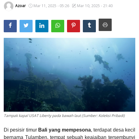
Azoar
Mar 11, 2025 - 05:26
Mar 10, 2025 - 21:40
Usadha
Indonesia
Tampak kapal USAT Liberty pada bawah laut (Sumber: Koleksi Pribadi)
Di pesisir timur
Bali yang mempesona
, terdapat desa kecil
bernama Tulamben, tempat sebuah keajaiban tersembunyi