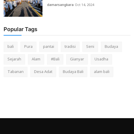
damarsangkara
Oct 14, 2024
Popular Tags
bali
Pura
pantai
tradisi
Seni
Budaya
Sejarah
Alam
#Bali
Gianyar
Usadha
Tabanan
Desa Adat
Budaya Bali
alam bali