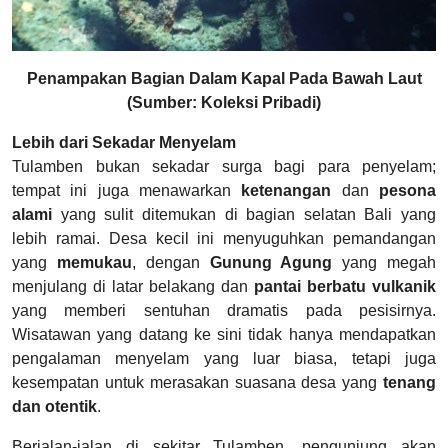
Penampakan Bagian Dalam Kapal Pada Bawah Laut
(Sumber: Koleksi Pribadi)
Lebih dari Sekadar Menyelam
Tulamben bukan sekadar surga bagi para penyelam;
tempat ini juga menawarkan
ketenangan
dan
pesona
alami
yang sulit ditemukan di bagian selatan Bali yang
lebih ramai. Desa kecil ini menyuguhkan pemandangan
yang
memukau
, dengan
Gunung Agung
yang megah
menjulang di latar belakang dan
pantai berbatu vulkanik
yang memberi sentuhan dramatis pada pesisirnya.
Wisatawan yang datang ke sini tidak hanya mendapatkan
pengalaman menyelam yang luar biasa, tetapi juga
kesempatan untuk merasakan suasana desa yang
tenang
dan otentik
.
Berjalan-jalan di sekitar Tulamben, pengunjung akan