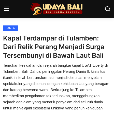
PANTAI
Home
Kapal Terdampar di Tulamben:
Pura
Dari Relik Perang Menjadi Surga
Tersembunyi di Bawah Laut Bali
Desa Adat
Temukan keindahan dan sejarah bangkai kapal USAT Liberty di
Tradisi
Tulamben, Bali. Dahulu peninggalan Perang Dunia II, kini situs
Kearifan lokal
ikonik ini telah bertransformasi menjadi destinasi menyelam
spektakuler yang dipenuhi dengan kehidupan laut yang beragam
Alam Bali
dan karang berwarna-warni. Berkunjung ke Tulamben
memberikan pengalaman tak terlupakan, menggabungkan
Seni
sejarah dan alam yang menarik penyelam dari seluruh dunia
untuk menjelajahi ekosistem uniknya yang penuh kehidupan.
Kisah