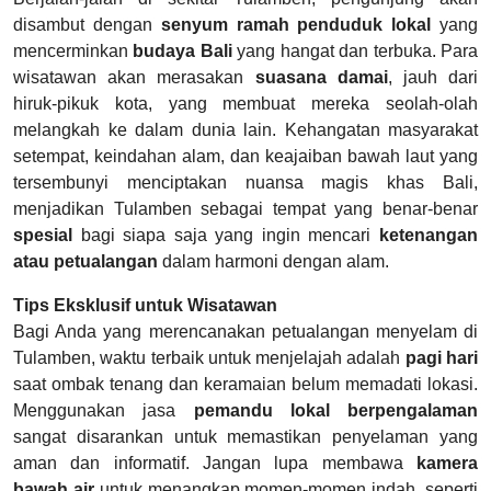
disambut dengan
senyum ramah penduduk lokal
yang
mencerminkan
budaya Bali
yang hangat dan terbuka. Para
wisatawan akan merasakan
suasana damai
, jauh dari
hiruk-pikuk kota, yang membuat mereka seolah-olah
melangkah ke dalam dunia lain. Kehangatan masyarakat
setempat, keindahan alam, dan keajaiban bawah laut yang
tersembunyi menciptakan nuansa magis khas Bali,
menjadikan Tulamben sebagai tempat yang benar-benar
spesial
bagi siapa saja yang ingin mencari
ketenangan
atau petualangan
dalam harmoni dengan alam.
Tips Eksklusif untuk Wisatawan
Bagi Anda yang merencanakan petualangan menyelam di
Tulamben, waktu terbaik untuk menjelajah adalah
pagi hari
saat ombak tenang dan keramaian belum memadati lokasi.
Menggunakan jasa
pemandu lokal berpengalaman
sangat disarankan untuk memastikan penyelaman yang
aman dan informatif. Jangan lupa membawa
kamera
bawah air
untuk menangkap momen-momen indah, seperti