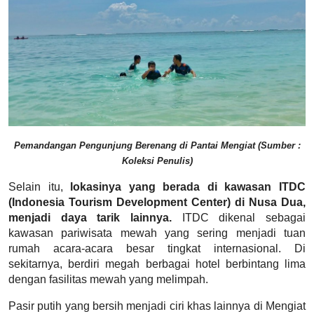
Pemandangan Pengunjung Berenang di Pantai Mengiat (Sumber :
Koleksi Penulis)
Selain itu,
lokasinya yang berada di kawasan ITDC
(Indonesia Tourism Development Center) di Nusa Dua,
menjadi daya tarik lainnya.
ITDC dikenal sebagai
kawasan pariwisata mewah yang sering menjadi tuan
rumah acara-acara besar tingkat internasional. Di
sekitarnya, berdiri megah berbagai hotel berbintang lima
dengan fasilitas mewah yang melimpah.
Pasir putih yang bersih menjadi ciri khas lainnya di Mengiat