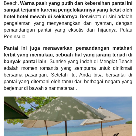
Beach.
Warna pasir yang putih dan kebersihan pantai ini
sangat terjamin karena pengelolaannya yang ketat oleh
hotel-hotel mewah di sekitarnya.
Berwisata di sini adalah
pengalaman yang menyenangkan dan nyaman, dengan
pemandangan pantai yang eksotis dan hijaunya Pulau
Peninsula.
Pantai ini juga menawarkan pemandangan matahari
terbit yang memukau, sebuah hal yang jarang terjadi di
banyak pantai lain
. Sunrise yang indah di Mengiat Beach
adalah momen romantis yang sempurna untuk dinikmati
bersama pasangan. Setelah itu, Anda bisa bersantai di
pantai yang ditemani oleh tamu dari berbagai negara yang
berjemur di bawah sinar matahari.