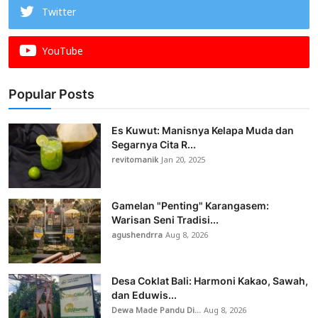
Twitter
YouTube
Popular Posts
Es Kuwut: Manisnya Kelapa Muda dan
Segarnya Cita R...
revitomanik
Jan 20, 2025
Gamelan "Penting" Karangasem:
Warisan Seni Tradisi...
agushendrra
Aug 8, 2026
Desa Coklat Bali: Harmoni Kakao, Sawah,
dan Eduwis...
Dewa Made Pandu Di...
Aug 8, 2026