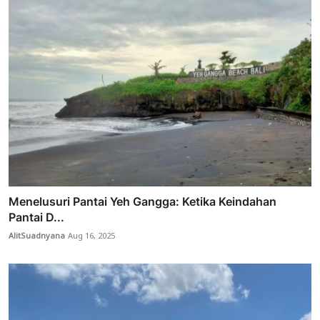
Menelusuri Pantai Yeh Gangga: Ketika Keindahan
Pantai D...
AlitSuadnyana
Aug 16, 2025