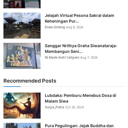
Jelajah Virtual Pesona Sakral dalam
Keheningan Pur...
Enda Ginting
Aug 8, 2026
Sanggar Nrithya Graha Siwanataraja:
Membangun Seni...
Ni Made Indri Cahyani
Aug 7, 2026
Recommended Posts
Lubdaka: Pemburu Menebus Dosa di
Malam Siwa
Surya_Putra
Oct 26, 2024
Pura Pegulingan: Jejak Buddha dan