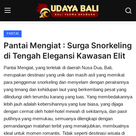
PANTAI
Home
Pantai Mengiat : Surga Snorkeling
Pura
di Tengah Elegansi Kawasan Elit
Desa Adat
Pantai Mengiat, yang terletak di daerah Nusa Dua, Bali,
merupakan destinasi yang unik dan masih asli yang memikat
Tradisi
para penggemar snorkeling dan menyelam dengan perairannya
yang tenang dan kehidupan laut yang berkembang pesat yang
Kearifan lokal
dilindungi oleh terumbu karang yang luas. Yang membedakannya
lebih jauh adalah kebersihannya yang luar biasa, yang dijaga
Alam Bali
dengan cermat oleh hotel-hotel mewah di sekitarnya, dan pasir
Seni
putihnya yang memukau, semuanya dilengkapi dengan
pemandangan matahari terbit yang menakjubkan, membuatnya
Kisah
ideal untuk momen romantis. Tidak seperti destinasi wisata di