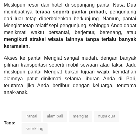
Meskipun resor dan hotel di sepanjang pantai Nusa Dua
membuatnya
terasa seperti pantai pribadi,
pengunjung
dari luar tetap diperbolehkan berkunjung. Namun, pantai
Mengiat tetap relatif sepi pengunjung, sehingga Anda dapat
menikmati waktu bersantai, berjemur, berenang, atau
mengikuti atraksi wisata lainnya tanpa terlalu banyak
keramaian.
Akses ke pantai Mengiat sangat mudah, dengan banyak
pilihan transportasi seperti mobil sewaan atau taksi. Jadi,
meskipun pantai Mengiat bukan tujuan wajib, keindahan
alamnya patut dinikmati selama liburan Anda di Bali,
terutama jika Anda berlibur dengan keluarga, terutama
anak-anak.
Pantai
alam bali
mengiat
nusa dua
Tags:
snorkling