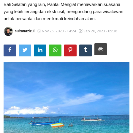
Bali Selatan yang lain, Pantai Mengiat menawarkan suasana
Usadha
yang lebih tenang dan eksklusif, mengundang para wisatawan
untuk bersantai dan menikmati keindahan alam.
Indonesia
sultanazizul
Nov 25, 2023 - 14:24
Sep 26, 2023 - 05:38