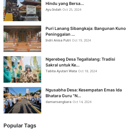
Hindu yang Bersa...
Ayu Indah
Oct 25, 2024
Puri Lanang Sibangkaja: Bangunan Kuno
Peninggalan ...
Indri Anisa Putri
Oct 19, 2024
Ngerebeg Desa Tegallalang: Tradisi
Sakral untuk Ke...
Tabita Ayutari Wata
Oct 18, 2024
Ngusabha Desa: Kesempatan Emas Ida
Bhatara Guru "N...
damarsangkara
Oct 14, 2024
Popular Tags