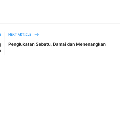
E
NEXT ARTICLE
g
Penglukatan Sebatu, Damai dan Menenangkan
h