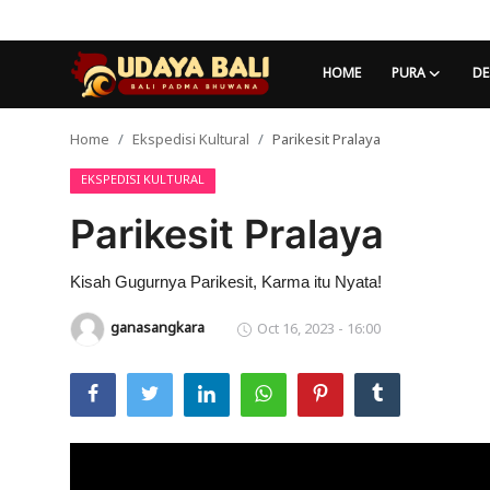
HOME
PURA
DE
Home
Ekspedisi Kultural
Parikesit Pralaya
Home
EKSPEDISI KULTURAL
Pura
Parikesit Pralaya
Desa Adat
Tradisi
Kisah Gugurnya Parikesit, Karma itu Nyata!
ganasangkara
Oct 16, 2023 - 16:00
Kearifan lokal
Alam Bali
Seni
Kisah