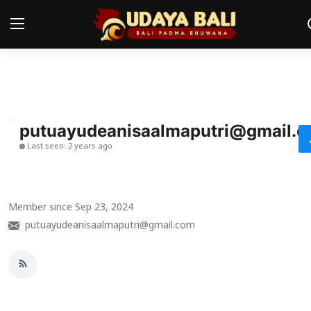
Home
Pura
putuayudeanisaalmaputri@gmail.
Last seen: 2 years ago
Desa Adat
Tradisi
Member since Sep 23, 2024
Kearifan lokal
putuayudeanisaalmaputri@gmail.com
Alam Bali
Seni
Kisah