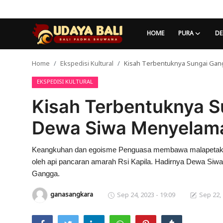
HOME
PURA
DE
Home
Ekspedisi Kultural
Kisah Terbentuknya Sungai Gan
Home
EKSPEDISI KULTURAL
Pura
Kisah Terbentuknya S
Desa Adat
Dewa Siwa Menyelam
Tradisi
Keangkuhan dan egoisme Penguasa membawa malapetaka b
Kearifan lokal
oleh api pancaran amarah Rsi Kapila. Hadirnya Dewa Siw
Alam Bali
Gangga.
ganasangkara
Sep 24, 2023 - 19:09
Sep 22, 
Seni
Kisah