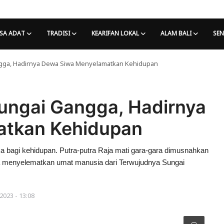
SA ADAT
TRADISI
KEARIFAN LOKAL
ALAM BALI
SEN
gga, Hadirnya Dewa Siwa Menyelamatkan Kehidupan
ungai Gangga, Hadirnya
atkan Kehidupan
agi kehidupan. Putra-putra Raja mati gara-gara dimusnahkan
a menyelematkan umat manusia dari Terwujudnya Sungai
2023 - 13:08