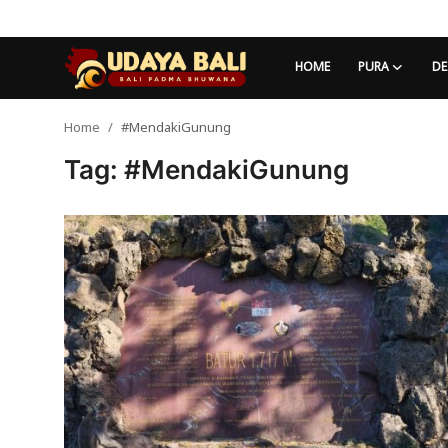
HOME
PURA
DE
Home
#MendakiGunung
Home
Tag: #MendakiGunung
Pura
Desa Adat
Tradisi
Kearifan lokal
Alam Bali
Seni
Kisah