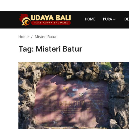
HOME
PURA
DE
Home
Misteri Batur
Home
Tag: Misteri Batur
Pura
Desa Adat
Tradisi
Kearifan lokal
Alam Bali
Seni
Kisah