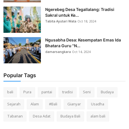
Ngerebeg Desa Tegallalang: Tradisi
Sakral untuk Ke...
Tabita Ayutari Wata
Oct 18, 2024
Ngusabha Desa: Kesempatan Emas Ida
Bhatara Guru "N...
damarsangkara
Oct 14, 2024
Popular Tags
bali
Pura
pantai
tradisi
Seni
Budaya
Sejarah
Alam
#Bali
Gianyar
Usadha
Tabanan
Desa Adat
Budaya Bali
alam bali