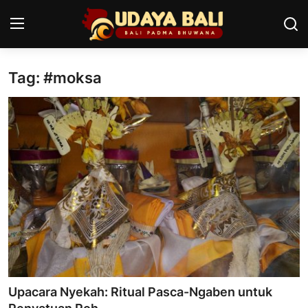
Tag: #moksa
Home
Pura
Desa Adat
Tradisi
Kearifan lokal
Alam Bali
Seni
Upacara Nyekah: Ritual Pasca-Ngaben untuk
Kisah