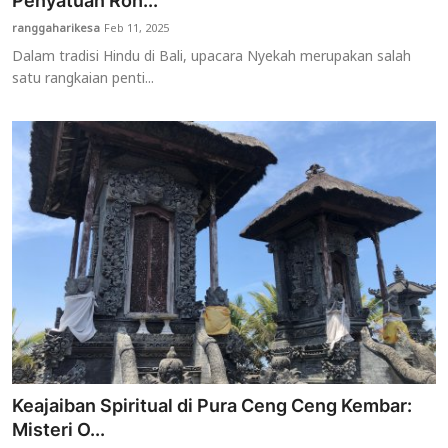
Penyatuan Roh...
ranggaharikesa
Feb 11, 2025
Usadha
Dalam tradisi Hindu di Bali, upacara Nyekah merupakan salah
satu rangkaian penti...
Indonesia
Keajaiban Spiritual di Pura Ceng Ceng Kembar:
Misteri O...