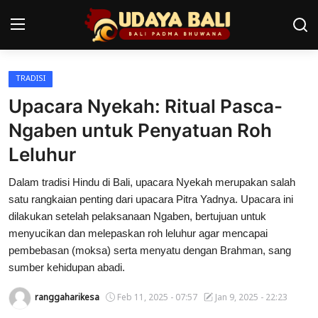
TRADISI
Home
Upacara Nyekah: Ritual Pasca-
Pura
Ngaben untuk Penyatuan Roh
Leluhur
Desa Adat
Dalam tradisi Hindu di Bali, upacara Nyekah merupakan salah
Tradisi
satu rangkaian penting dari upacara Pitra Yadnya. Upacara ini
Kearifan lokal
dilakukan setelah pelaksanaan Ngaben, bertujuan untuk
menyucikan dan melepaskan roh leluhur agar mencapai
Alam Bali
pembebasan (moksa) serta menyatu dengan Brahman, sang
sumber kehidupan abadi.
Seni
ranggaharikesa
Feb 11, 2025 - 07:57
Jan 9, 2025 - 22:23
Kisah