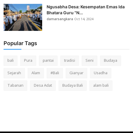
Ngusabha Desa: Kesempatan Emas Ida
Bhatara Guru "N...
damarsangkara
Oct 14, 2024
Popular Tags
bali
Pura
pantai
tradisi
Seni
Budaya
Sejarah
Alam
#Bali
Gianyar
Usadha
Tabanan
Desa Adat
Budaya Bali
alam bali