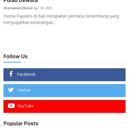
Pulau Dewata
dhaniawan23unud
Apr 20, 2025
Usadha
Pantai Papokro di Bali merupakan permata tersembunyi yang
menyuguhkan ketenangan...
Indonesia
Follow Us
Facebook
Twitter
YouTube
Popular Posts