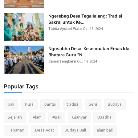
Ngerebeg Desa Tegallalang: Tradisi
Sakral untuk Ke...
Tabita Ayutari Wata
Oct 18, 2024
Ngusabha Desa: Kesempatan Emas Ida
Bhatara Guru "N...
damarsangkara
Oct 14, 2024
Popular Tags
bali
Pura
pantai
tradisi
Seni
Budaya
Sejarah
Alam
#Bali
Gianyar
Usadha
Tabanan
Desa Adat
Budaya Bali
alam bali