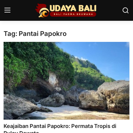
Tag: Pantai Papokro
Home
Pura
Desa Adat
Tradisi
Kearifan lokal
Alam Bali
Seni
Keajaiban Pantai Papokro: Permata Tropis di
Kisah