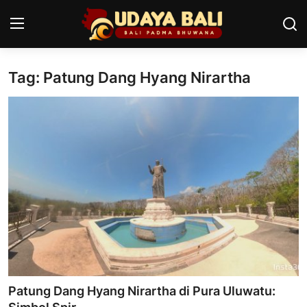
Tag: Patung Dang Hyang Nirartha
Home
Pura
Desa Adat
Tradisi
Kearifan lokal
Alam Bali
Seni
Patung Dang Hyang Nirartha di Pura Uluwatu:
Kisah