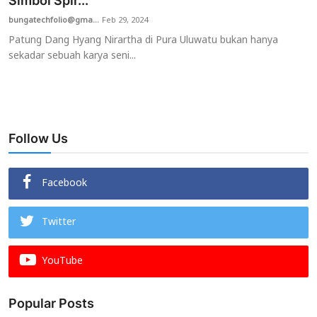
Simbol Spir...
bungatechfolio@gma...
Feb 29, 2024
Usadha
Patung Dang Hyang Nirartha di Pura Uluwatu bukan hanya
sekadar sebuah karya seni...
Indonesia
Follow Us
Facebook
Twitter
YouTube
Popular Posts