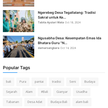
Ngerebeg Desa Tegallalang: Tradisi
Sakral untuk Ke...
Tabita Ayutari Wata
Oct 18, 2024
Ngusabha Desa: Kesempatan Emas Ida
Bhatara Guru "N...
damarsangkara
Oct 14, 2024
Popular Tags
bali
Pura
pantai
tradisi
Seni
Budaya
Sejarah
Alam
#Bali
Gianyar
Usadha
Tabanan
Desa Adat
Budaya Bali
alam bali