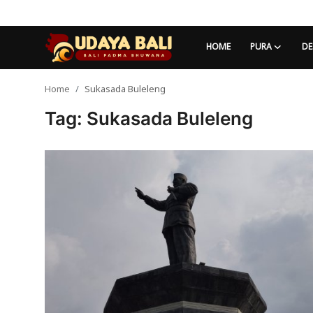
HOME
PURA
DE
Home
Sukasada Buleleng
Home
Tag: Sukasada Buleleng
Pura
Desa Adat
Tradisi
Kearifan lokal
Alam Bali
Seni
Kisah