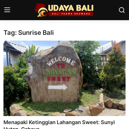
Tag: Sunrise Bali
Home
Pura
Desa Adat
Tradisi
Kearifan lokal
Alam Bali
Seni
Menapaki Ketinggian Lahangan Sweet: Sunyi
Kisah