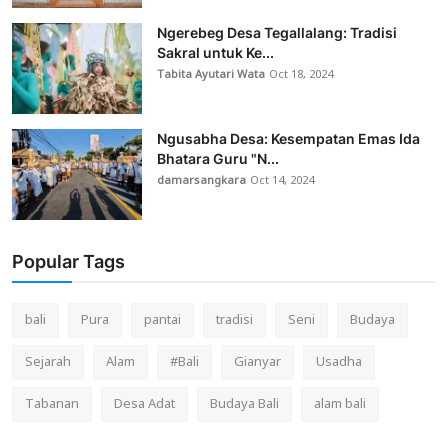
Ngerebeg Desa Tegallalang: Tradisi
Sakral untuk Ke...
Tabita Ayutari Wata
Oct 18, 2024
Ngusabha Desa: Kesempatan Emas Ida
Bhatara Guru "N...
damarsangkara
Oct 14, 2024
Popular Tags
bali
Pura
pantai
tradisi
Seni
Budaya
Sejarah
Alam
#Bali
Gianyar
Usadha
Tabanan
Desa Adat
Budaya Bali
alam bali