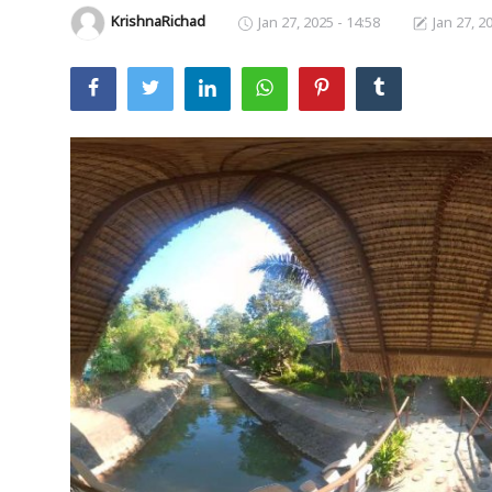
KrishnaRichad
Jan 27, 2025 - 14:58
Jan 27, 2
Usadha
Indonesia