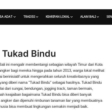
SA ADAT
TRADISI
KEARIFAN LOKAL
ALAM BALI
SEN
0 Tukad Bindu
ali ini mengalir membentangi sebagian wilayah Timur dari Kota
 angker bagi mereka hingga pada tahun 2013, warga lokal melihat
i berinisiatif untuk mengerahkan seluruh kreativitasnya yang
yang diberi nama "Tukad Bindu" sebagai hasilnya. Tukad Bindu
lai dari sungai, bendungan, jogging track, taman bermain,
ah keajaiban bagaimana Tukad Bindu bisa diberi banyak
a angker dan dipenuhi rimbunan tanaman liar yang membuatnya
nusia bisa membuat lingkungan semakin menjadi baik.