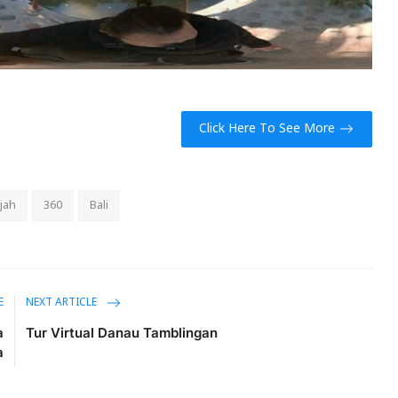
Click Here To See More
ajah
360
Bali
E
NEXT ARTICLE
a
Tur Virtual Danau Tamblingan
a