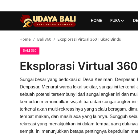
HOME
PURA
DE
Home
Bali 360
Eksplorasi Virtual 360 Tukad Bindu
Home
BALI 360
Pura
Eksplorasi Virtual 36
Desa Adat
Tradisi
Sungai besar yang berlokasi di Desa Kesiman, Denpasar, B
Denpasar. Menurut warga lokal sekitar, sungai ini terkenal
Kearifan lokal
sebuah potensi tersembunyi dari sungai angker ini dan mula
kemudian memunculkan wajah baru dari sungai angker ini 
Alam Bali
terkenal akan multi-rekreasinya yang selalu beragam, dimu
tempat makan, dan masih ada yang lainnya. Sungguh sebu
Seni
rekreasi yang menakjubkan ini dalam tempat yang duluny
sempit. Ini menunjukkan betapa pentingnya kepedulian ma
Kisah