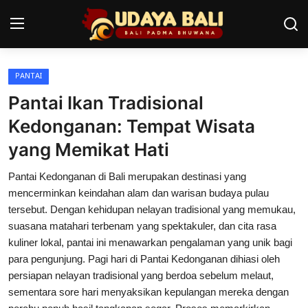
PANTAI
Home
Pantai Ikan Tradisional
Pura
Kedonganan: Tempat Wisata
yang Memikat Hati
Desa Adat
Pantai Kedonganan di Bali merupakan destinasi yang
Tradisi
mencerminkan keindahan alam dan warisan budaya pulau
Kearifan lokal
tersebut. Dengan kehidupan nelayan tradisional yang memukau,
suasana matahari terbenam yang spektakuler, dan cita rasa
Alam Bali
kuliner lokal, pantai ini menawarkan pengalaman yang unik bagi
para pengunjung. Pagi hari di Pantai Kedonganan dihiasi oleh
Seni
persiapan nelayan tradisional yang berdoa sebelum melaut,
sementara sore hari menyaksikan kepulangan mereka dengan
Kisah