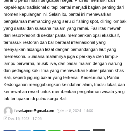
perahu penuh hasil tangkapan segar. Proses memarkirkan
kapal-kapal tradisional di tepi pantai menjadi bagian penting dari
Usadha
momen kepulangan ini. Selain itu, pantai ini menawarkan
pengalaman memancing yang seru di fishing spot, diiringi ombak
Indonesia
yang santai dan suasana malam yang ramai. Fasilitas mewah
dari resort-resort di sekitar pantai memberikan opsi eksklusif,
termasuk restoran dan bar bertaraf internasional yang
menyajikan hidangan lezat dengan pemandangan laut yang
memesona. Suasana malamnya juga diperkaya oleh lampu-
lampu berwarna, musik live, dan pasar malam dengan warung
dan pedagang kaki lima yang menawarkan kuliner jalanan khas
Bali, seperti jagung bakar yang terkenal. Keseluruhan, Pantai
Kedonganan menggabungkan keindahan alam, tradisi lokal, dan
kemewahan resort untuk memberikan pengalaman wisata yang
tak terlupakan di pulau surga Bali.
feivel.ajmm@gmail.com
Mar 8, 2024 - 14:00
Dec 16, 2023 - 17:06