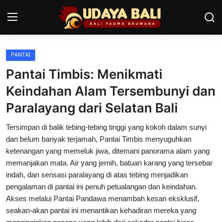
PANTAI
Home
Pantai Timbis: Menikmati
Pura
Keindahan Alam Tersembunyi dan
Paralayang dari Selatan Bali
Desa Adat
Tersimpan di balik tebing-tebing tinggi yang kokoh dalam sunyi
Tradisi
dan belum banyak terjamah, Pantai Timbis menyuguhkan
Kearifan lokal
ketenangan yang memeluk jiwa, ditemani panorama alam yang
memanjakan mata. Air yang jernih, batuan karang yang tersebar
Alam Bali
indah, dan sensasi paralayang di atas tebing menjadikan
pengalaman di pantai ini penuh petualangan dan keindahan.
Seni
Akses melalui Pantai Pandawa menambah kesan eksklusif,
seakan-akan pantai ini menantikan kehadiran mereka yang
Kisah