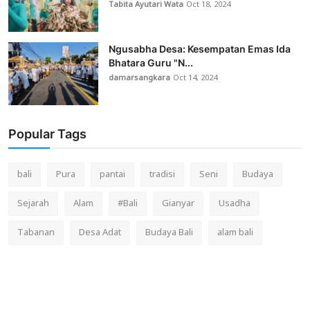
Tabita Ayutari Wata
Oct 18, 2024
Ngusabha Desa: Kesempatan Emas Ida
Bhatara Guru "N...
damarsangkara
Oct 14, 2024
Popular Tags
bali
Pura
pantai
tradisi
Seni
Budaya
Sejarah
Alam
#Bali
Gianyar
Usadha
Tabanan
Desa Adat
Budaya Bali
alam bali