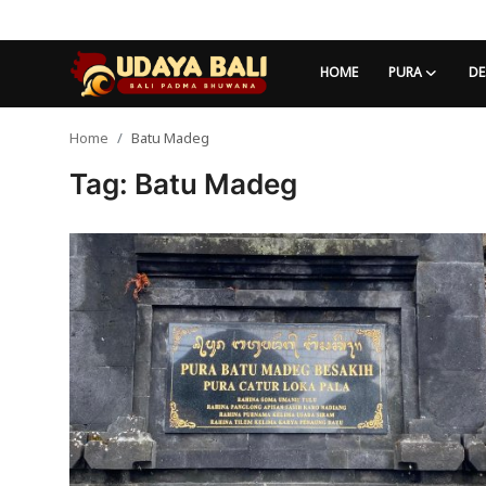
HOME
PURA
DE
Home
Batu Madeg
Home
Tag: Batu Madeg
Pura
Desa Adat
Tradisi
Kearifan lokal
Alam Bali
Seni
Kisah