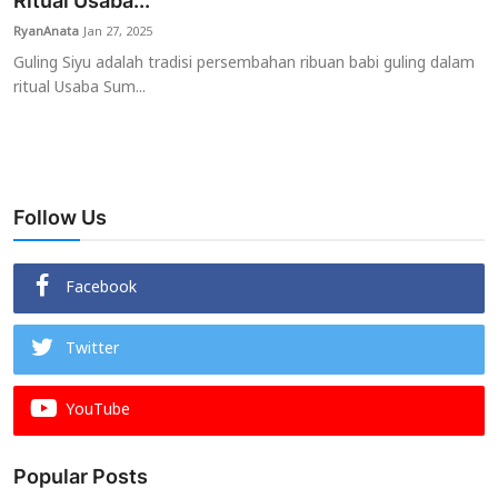
Ritual Usaba...
RyanAnata
Jan 27, 2025
Usadha
Guling Siyu adalah tradisi persembahan ribuan babi guling dalam
ritual Usaba Sum...
Indonesia
Follow Us
Facebook
Twitter
YouTube
Popular Posts