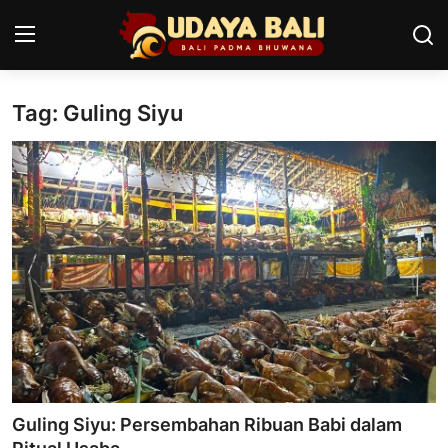
Tag: Guling Siyu
Home
Pura
Desa Adat
Tradisi
Kearifan lokal
Alam Bali
Seni
Guling Siyu: Persembahan Ribuan Babi dalam
Kisah