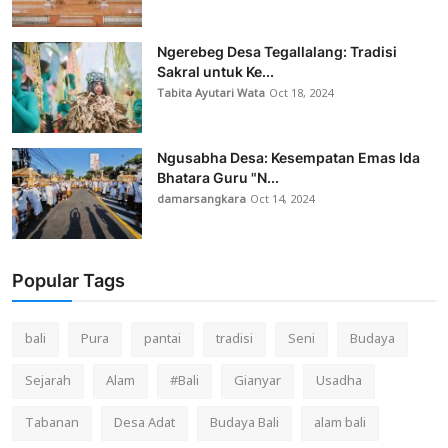
Ngerebeg Desa Tegallalang: Tradisi
Sakral untuk Ke...
Tabita Ayutari Wata
Oct 18, 2024
Ngusabha Desa: Kesempatan Emas Ida
Bhatara Guru "N...
damarsangkara
Oct 14, 2024
Popular Tags
bali
Pura
pantai
tradisi
Seni
Budaya
Sejarah
Alam
#Bali
Gianyar
Usadha
Tabanan
Desa Adat
Budaya Bali
alam bali