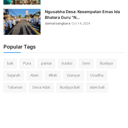
Ngusabha Desa: Kesempatan Emas Ida
Bhatara Guru "N...
damarsangkara
Oct 14, 2024
Popular Tags
bali
Pura
pantai
tradisi
Seni
Budaya
Sejarah
Alam
#Bali
Gianyar
Usadha
Tabanan
Desa Adat
Budaya Bali
alam bali