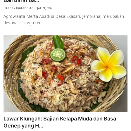
Bali Barat ba...
I Kadek Bintang Ad...
Jul 21, 2026
Usadha
Agrowisata Merta Abadi di Desa Ekasari, Jembrana, merupakan
destinasi "surga ter...
Indonesia
Lawar Klungah: Sajian Kelapa Muda dan Basa
Genep yang H...