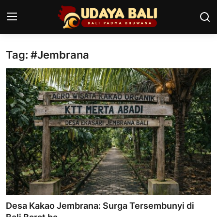
Tag: #Jembrana
Home
Pura
Desa Adat
Tradisi
Kearifan lokal
Alam Bali
Seni
Desa Kakao Jembrana: Surga Tersembunyi di
Kisah