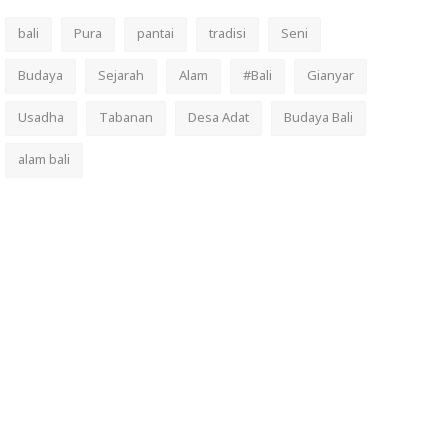
bali
Pura
pantai
tradisi
Seni
Budaya
Sejarah
Alam
#Bali
Gianyar
Usadha
Tabanan
Desa Adat
Budaya Bali
alam bali