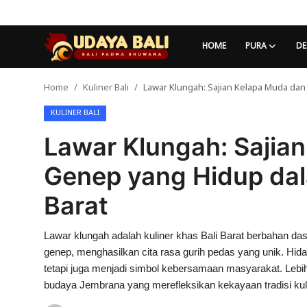
HOME
PURA
DE
Home
Kuliner Bali
Lawar Klungah: Sajian Kelapa Muda dan 
Home
KULINER BALI
Pura
Lawar Klungah: Sajia
Desa Adat
Genep yang Hidup dala
Tradisi
Barat
Kearifan lokal
Lawar klungah adalah kuliner khas Bali Barat berbahan 
Alam Bali
genep, menghasilkan cita rasa gurih pedas yang unik. Hidan
Seni
tetapi juga menjadi simbol kebersamaan masyarakat. Lebi
budaya Jembrana yang merefleksikan kekayaan tradisi kuli
Kisah