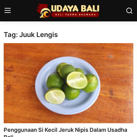
Tag: Juuk Lengis
Home
Pura
Desa Adat
Tradisi
Kearifan lokal
Alam Bali
Seni
Penggunaan Si Kecil Jeruk Nipis Dalam Usadha
Kisah