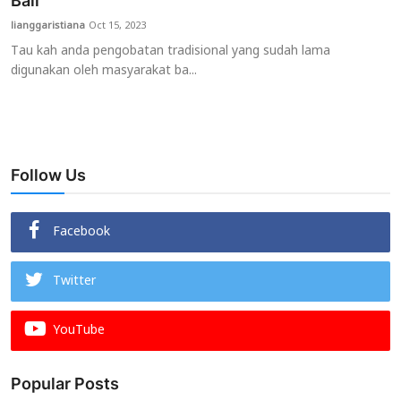
Bali
lianggaristiana
Oct 15, 2023
Usadha
Tau kah anda pengobatan tradisional yang sudah lama
digunakan oleh masyarakat ba...
Indonesia
Follow Us
Facebook
Twitter
YouTube
Popular Posts