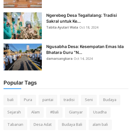
Ngerebeg Desa Tegallalang: Tradisi
Sakral untuk Ke...
Tabita Ayutari Wata
Oct 18, 2024
Ngusabha Desa: Kesempatan Emas Ida
Bhatara Guru "N...
damarsangkara
Oct 14, 2024
Popular Tags
bali
Pura
pantai
tradisi
Seni
Budaya
Sejarah
Alam
#Bali
Gianyar
Usadha
Tabanan
Desa Adat
Budaya Bali
alam bali