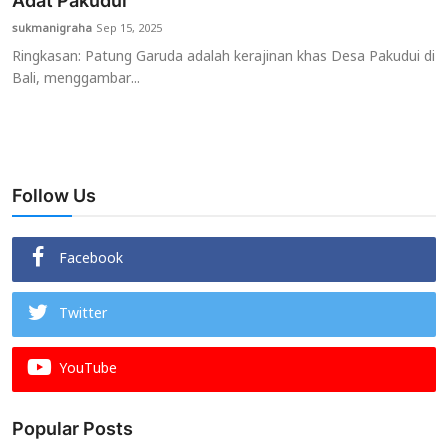
Adat Pakudui
sukmanigraha
Sep 15, 2025
Usadha
Ringkasan: Patung Garuda adalah kerajinan khas Desa Pakudui di
Bali, menggambar...
Indonesia
Follow Us
Facebook
Twitter
YouTube
Popular Posts