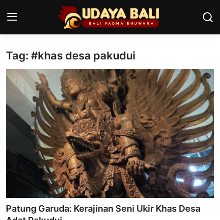
Tag: #khas desa pakudui
Home
Pura
Desa Adat
Tradisi
Kearifan lokal
Alam Bali
Seni
Patung Garuda: Kerajinan Seni Ukir Khas Desa
Kisah