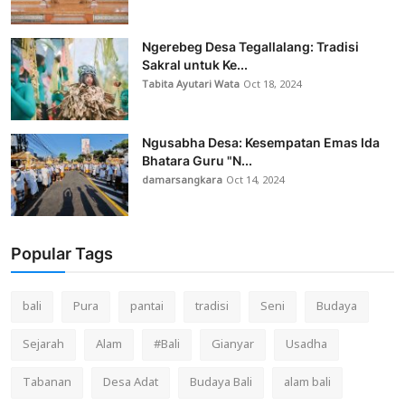
Ngerebeg Desa Tegallalang: Tradisi
Sakral untuk Ke...
Tabita Ayutari Wata
Oct 18, 2024
Ngusabha Desa: Kesempatan Emas Ida
Bhatara Guru "N...
damarsangkara
Oct 14, 2024
Popular Tags
bali
Pura
pantai
tradisi
Seni
Budaya
Sejarah
Alam
#Bali
Gianyar
Usadha
Tabanan
Desa Adat
Budaya Bali
alam bali