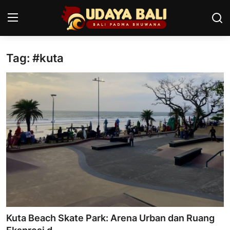
Tag: #kuta
Home
Pura
Desa Adat
Tradisi
Kearifan lokal
Alam Bali
Seni
Kuta Beach Skate Park: Arena Urban dan Ruang
Kisah