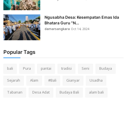
Ngusabha Desa: Kesempatan Emas Ida
Bhatara Guru "N...
damarsangkara
Oct 14, 2024
Popular Tags
bali
Pura
pantai
tradisi
Seni
Budaya
Sejarah
Alam
#Bali
Gianyar
Usadha
Tabanan
Desa Adat
Budaya Bali
alam bali