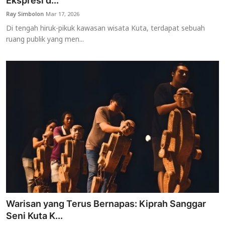
Ekspresi d...
Ray Simbolon
Mar 17, 2026
Usadha
Di tengah hiruk-pikuk kawasan wisata Kuta, terdapat sebuah
ruang publik yang men...
Indonesia
Warisan yang Terus Bernapas: Kiprah Sanggar
Seni Kuta K...